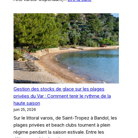
Pool
Party
et
fêtes
en
villa
dans
le
Var
:
Comment
ne
Gestion des stocks de glace sur les plages
jamais
privées du Var : Comment tenir le rythme de la
manquer
haute saison
de
juin 25, 2026
glaçons
Sur le littoral varois, de Saint-Tropez à Bandol, les
sous
plages privées et beach clubs tournent à plein
le
régime pendant la saison estivale. Entre les
soleil