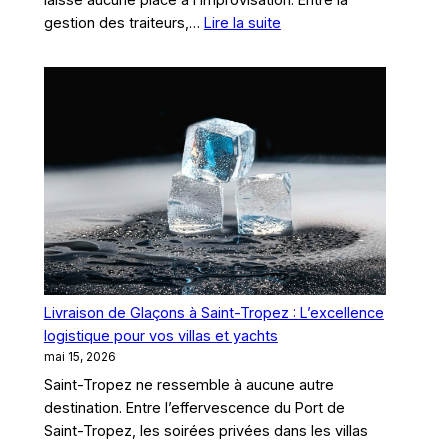
:
gestion des traiteurs,…
Lire la suite
Grossiste
en
Glaçons
à
Saint-
Tropez
:
La
logistique
du
froid
pour
Livraison de Glaçons à Saint-Tropez : L’excellence
vos
logistique pour vos villas et yachts
mariages
mai 15, 2026
et
Saint-Tropez ne ressemble à aucune autre
événements
destination. Entre l’effervescence du Port de
d’exception
Saint-Tropez, les soirées privées dans les villas