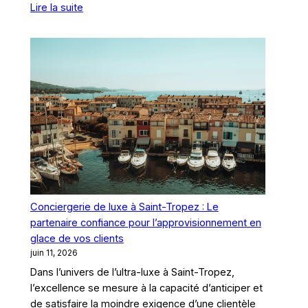
:
Lire la suite
saison
Fabricant
de
glaçons
dans
le
Golfe
de
Saint-
Tropez
:
Découvrez
notre
Conciergerie de luxe à Saint-Tropez : Le
gamme
partenaire confiance pour l’approvisionnement en
complète
glace de vos clients
de
juin 11, 2026
fraîcheur
Dans l’univers de l’ultra-luxe à Saint-Tropez,
haut
l’excellence se mesure à la capacité d’anticiper et
de
de satisfaire la moindre exigence d’une clientèle
gamme