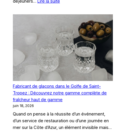
:
déjeuners…
Lire la suite
?
Gestion
des
stocks
de
glace
sur
les
plages
privées
du
Var
:
Fabricant de glaçons dans le Golfe de Saint-
Comment
Tropez : Découvrez notre gamme complète de
tenir
fraîcheur haut de gamme
le
juin 18, 2026
rythme
Quand on pense à la réussite d’un événement,
de
d’un service de restauration ou d’une journée en
la
mer sur la Côte d’Azur, un élément invisible mais…
haute