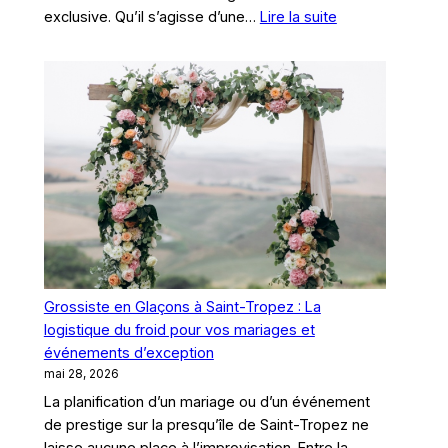
:
exclusive. Qu’il s’agisse d’une…
Lire la suite
Conciergerie
de
luxe
à
Saint-
Tropez
:
Le
partenaire
confiance
pour
l’approvisionne
Grossiste en Glaçons à Saint-Tropez : La
en
logistique du froid pour vos mariages et
glace
événements d’exception
de
mai 28, 2026
vos
La planification d’un mariage ou d’un événement
clients
de prestige sur la presqu’île de Saint-Tropez ne
laisse aucune place à l’improvisation. Entre la