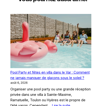
Pool Party et fêtes en villa dans le Var : Comment
ne jamais manquer de glaçons sous le soleil ?
août 6, 2026
Organiser une pool party ou une grande réception
privée dans une villa à Sainte-Maxime,
Ramatuelle, Toulon ou Hyères est le propre de
:
l’été varois. Cependant,…
Lire la suite